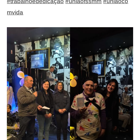
#trabalhoededicação
#uniãofssmm
#uniãoco
mvida