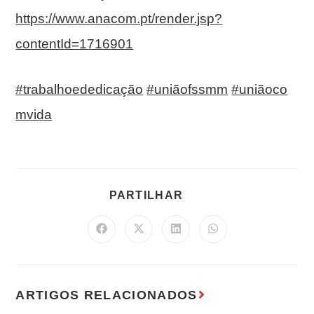
https://www.anacom.pt/render.jsp?
contentId=1716901
#trabalhoededicação
#uniãofssmm
#uniãoco
mvida