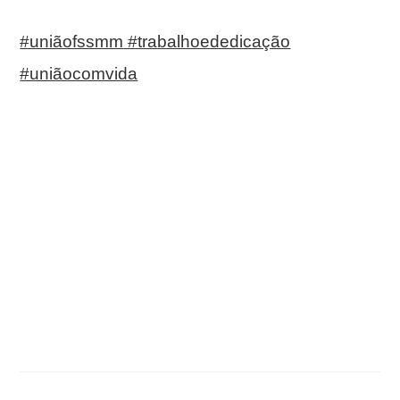
#uniãofssmm
#trabalhoededicação
#uniãocomvida