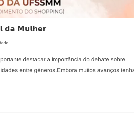
𝗹 𝗱𝗮 𝗠𝘂𝗹𝗵𝗲𝗿
idade
𝗲𝗿, é importante destacar a importância do debate sobre
tunidades entre géneros.Embora muitos avanços ten