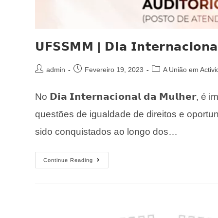
𝗨𝗙𝗦𝗦𝗠𝗠 | 𝗗𝗶𝗮 𝗜𝗻𝘁𝗲𝗿𝗻𝗮𝗰𝗶𝗼𝗻𝗮
admin
Fevereiro 19, 2023
A União em Activ
No 𝗗𝗶𝗮 𝗜𝗻𝘁𝗲𝗿𝗻𝗮𝗰𝗶𝗼𝗻𝗮𝗹 𝗱𝗮 𝗠𝘂𝗹𝗵
questões de igualdade de direitos e opor
sido conquistados ao longo dos…
Continue Reading