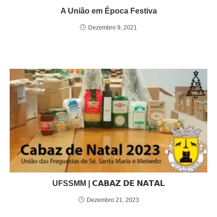
A União em Época Festiva
Dezembro 9, 2021
UFSSMM | 𝗖𝗔𝗕𝗔𝗭 𝗗𝗘 𝗡𝗔𝗧𝗔𝗟
Dezembro 21, 2023