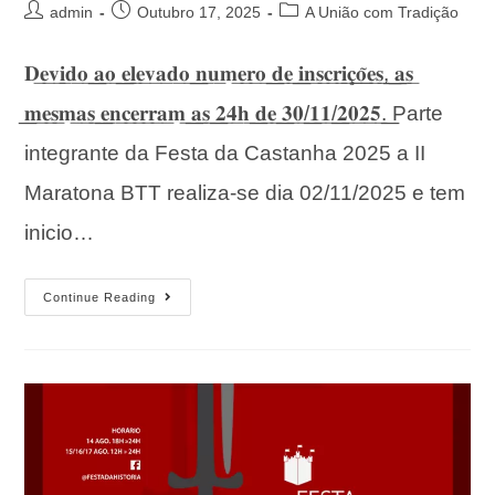
admin
Outubro 17, 2025
A União com Tradição
𝐃͟𝐞͟𝐯͟𝐢͟𝐝͟𝐨͟ ͟𝐚͟𝐨͟ ͟𝐞͟𝐥͟𝐞͟𝐯͟𝐚͟𝐝͟𝐨͟ ͟𝐧͟𝐮͟𝐦͟𝐞͟𝐫͟𝐨͟ ͟𝐝͟𝐞͟ ͟𝐢͟𝐧͟𝐬͟𝐜͟𝐫͟𝐢͟𝐜̧͟͟𝐨̃͟͟𝐞͟𝐬͟,͟ ͟𝐚͟𝐬͟
͟𝐦͟𝐞͟𝐬͟𝐦͟𝐚͟𝐬͟ ͟𝐞͟𝐧͟𝐜͟𝐞͟𝐫͟𝐫͟𝐚͟𝐦͟ ͟𝐚͟𝐬͟ ͟𝟐͟𝟒͟𝐡͟ ͟𝐝͟𝐞͟ ͟𝟑͟𝟎͟/͟𝟏͟𝟏͟/͟𝟐͟𝟎͟𝟐͟𝟓͟.͟ Parte
integrante da Festa da Castanha 2025 a II
Maratona BTT realiza-se dia 02/11/2025 e tem
inicio…
Continue Reading