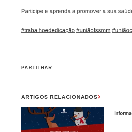
Participe e aprenda a promover a sua saúd
#trabalhoededicação
#uniãofssmm
#união
Inform