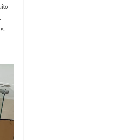
ito
.
s.