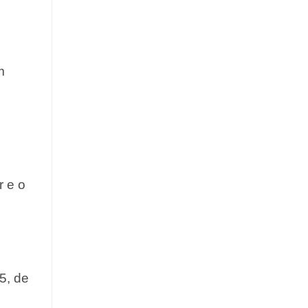
m
 e o
5, de