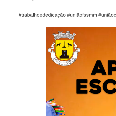
#trabalhoededicação
#uniãofssmm
#união