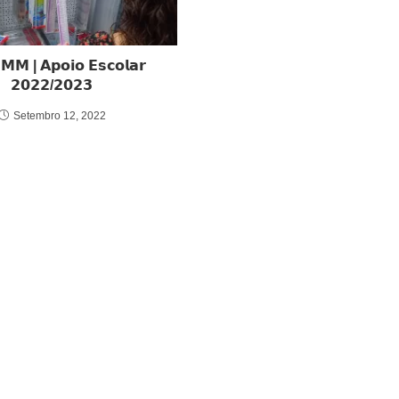
𝗠𝗠 | 𝗔𝗽𝗼𝗶𝗼 𝗘𝘀𝗰𝗼𝗹𝗮𝗿
𝟮𝟬𝟮𝟮/𝟮𝟬𝟮𝟯
Setembro 12, 2022