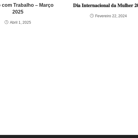
o com Trabalho – Março
𝐃𝐢𝐚 𝐈𝐧𝐭𝐞𝐫𝐧𝐚𝐜𝐢𝐨𝐧𝐚𝐥 𝐝𝐚 𝐌𝐮𝐥𝐡𝐞𝐫 𝟐
2025
Fevereiro 22, 2024
Abril 1, 2025