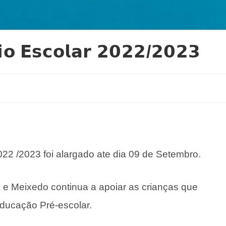
 𝗘𝘀𝗰𝗼𝗹𝗮𝗿 𝟮𝟬𝟮𝟮/𝟮𝟬𝟮𝟯
22 /2023 foi alargado ate dia 09 de Setembro.
 e Meixedo continua a apoiar as crianças que
Educação Pré-escolar.