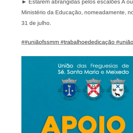
► Estarem abrangidas pelos escalões A ou 
Ministério da Educação, nomeadamente, no 
31 de julho.
#
#uniãofssmm
#trabalhoededicação
#uniã