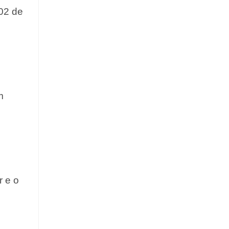
02 de
m
 e o