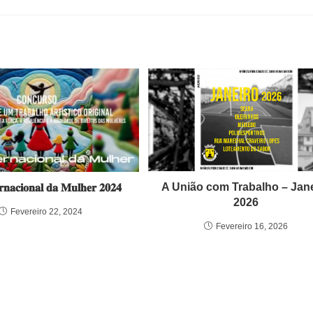
A União com Trabalho – Jan
𝐫𝐧𝐚𝐜𝐢𝐨𝐧𝐚𝐥 𝐝𝐚 𝐌𝐮𝐥𝐡𝐞𝐫 𝟐𝟎𝟐𝟒
2026
Fevereiro 22, 2024
Fevereiro 16, 2026