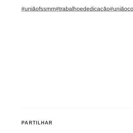
#uniãofssmm
#trabalhoededicação
#uniãoc