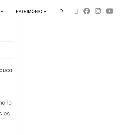
PATRIMÓNIO
pouco
mo-lo
s os