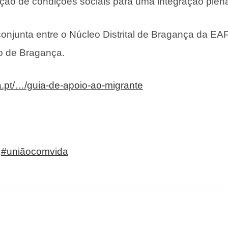
oção de condições sociais para uma integração plen
njunta entre o Núcleo Distrital de Bragança da EA
o de Bragança.
.pt/…/guia-de-apoio-ao-migrante
#uniãocomvida