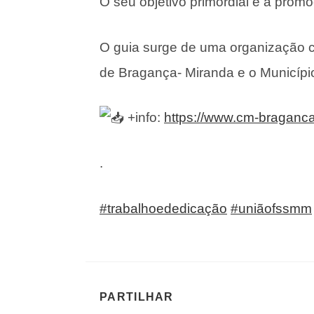
O seu objetivo primordial é a prom
O guia surge de uma organização co
de Bragança- Miranda e o Municípi
+info:
https://www.cm-braganca
.
#trabalhoededicação
#uniãofssmm