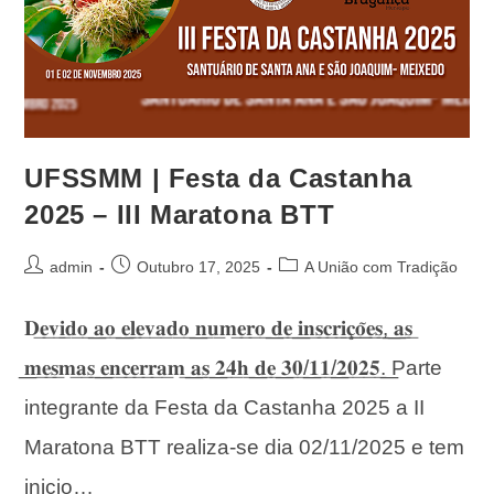
UFSSMM | Festa da Castanha
2025 – III Maratona BTT
admin
Outubro 17, 2025
A União com Tradição
𝐃͟𝐞͟𝐯͟𝐢͟𝐝͟𝐨͟ ͟𝐚͟𝐨͟ ͟𝐞͟𝐥͟𝐞͟𝐯͟𝐚͟𝐝͟𝐨͟ ͟𝐧͟𝐮͟𝐦͟𝐞͟𝐫͟𝐨͟ ͟𝐝͟𝐞͟ ͟𝐢͟𝐧͟𝐬͟𝐜͟𝐫͟𝐢͟𝐜̧͟͟𝐨̃͟͟𝐞͟𝐬͟,͟ ͟𝐚͟𝐬͟
͟𝐦͟𝐞͟𝐬͟𝐦͟𝐚͟𝐬͟ ͟𝐞͟𝐧͟𝐜͟𝐞͟𝐫͟𝐫͟𝐚͟𝐦͟ ͟𝐚͟𝐬͟ ͟𝟐͟𝟒͟𝐡͟ ͟𝐝͟𝐞͟ ͟𝟑͟𝟎͟/͟𝟏͟𝟏͟/͟𝟐͟𝟎͟𝟐͟𝟓͟.͟ Parte
integrante da Festa da Castanha 2025 a II
Maratona BTT realiza-se dia 02/11/2025 e tem
inicio…