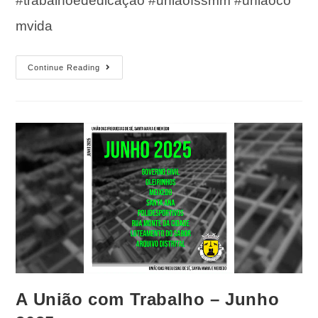
#trabalhoededicação #uniãofssmm #uniãoco
mvida
Continue Reading
A União com Trabalho – Junho