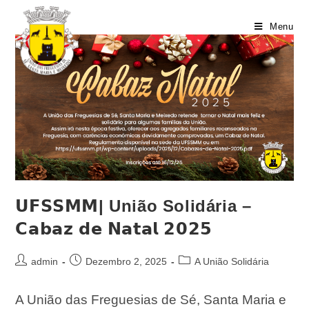
Menu
𝗨𝗙𝗦𝗦𝗠𝗠| União Solidária –
𝗖𝗮𝗯𝗮𝘇 𝗱𝗲 𝗡𝗮𝘁𝗮𝗹 𝟮𝟬𝟮𝟱
admin
Dezembro 2, 2025
A União Solidária
A União das Freguesias de Sé, Santa Maria e